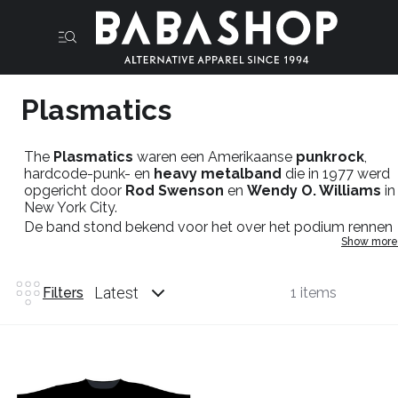
Plasmatics
The
Plasmatics
waren een Amerikaanse
punkrock
,
hardcode-punk- en
heavy metalband
die in 1977 werd
opgericht door
Rod Swenson
en
Wendy O. Williams
in
New York City.
De band stond bekend voor het over het podium rennen
Show more
met kettingzagen en het vernielen van luidsprekerkasten,
het kapot slaan van televisietoestellen en het opblazen
van auto's live op het podium.
Latest
Filters
1 items
Als groot fan van
Wendy 0 Williams
zijn we dan ook
trots dat we wat
merch
van deze echte punk
(metal)rockers mogen aanbieden. Bestel je plasmatics
shirts dus direct in de babashop of loop onze stands op
de festivals binnen en de fysieke shop in Maastricht.