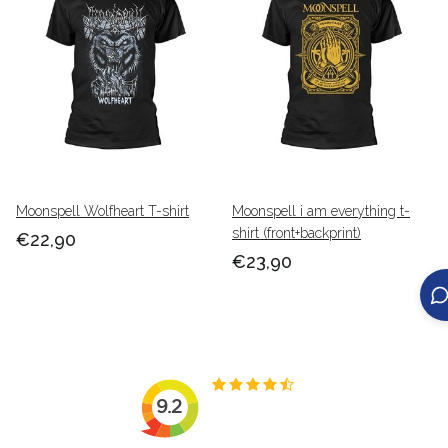
Moonspell Wolfheart T-shirt
Moonspell i am everything t-
shirt (front+backprint)
€22,90
€23,90