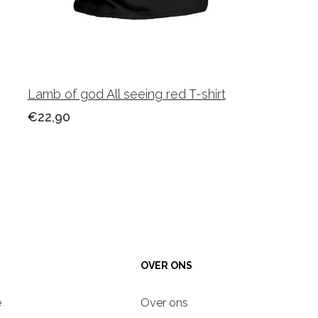
Lamb of god All seeing red T-shirt
€22,90
OVER ONS
e
Over ons