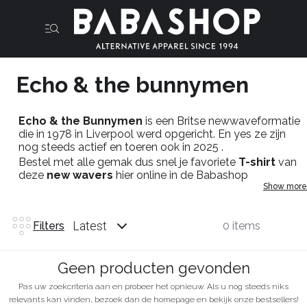
Echo & the bunnymen
Echo & the Bunnymen
is een Britse newwaveformatie
die in 1978 in Liverpool werd opgericht. En yes ze zijn
nog steeds actief en toeren ook in 2025 .
Bestel met alle gemak dus snel je favoriete
T-shirt
van
deze
new wavers
hier online in de Babashop
Show more
Latest
Filters
0 items
Geen producten gevonden
Pas uw zoekcriteria aan en probeer het opnieuw. Als u nog steeds niks
relevants kan vinden, bezoek dan de homepage en bekijk onze bestsellers!