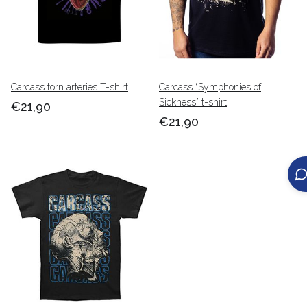
Carcass torn arteries T-shirt
Carcass “Symphonies of
Sickness” t-shirt
€21,90
€21,90