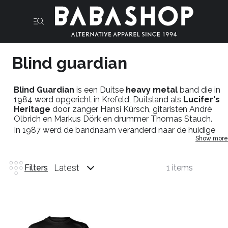
Blind guardian
Blind Guardian
is een Duitse
heavy metal
band die in
1984 werd opgericht in Krefeld, Duitsland als
Lucifer's
Heritage
door zanger Hansi Kürsch, gitaristen André
Olbrich en Markus Dörk en drummer Thomas Stauch.
In 1987 werd de bandnaam veranderd naar de huidige
Show more
naam en in 1988 kwam hun eerste album
Battalions of
Fear uit.
Babashop
bied je Coole
merch
aan van deze
heavy
Latest
Filters
1 items
metal
iconen uit de rurhpot duitsland.