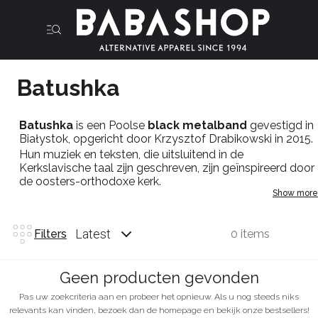
Batushka
Batushka
is een Poolse
black metalband
gevestigd in
Białystok, opgericht door Krzysztof Drabikowski in 2015.
Hun muziek en teksten, die uitsluitend in de
Kerkslavische taal zijn geschreven, zijn geïnspireerd door
de oosters-orthodoxe kerk.
Show more
Bestel je favoriete
shirts
in de
babashop
webshop of
loop binnen in de babashop in maastricht.
Latest
Filters
0 items
Geen producten gevonden
Pas uw zoekcriteria aan en probeer het opnieuw. Als u nog steeds niks
relevants kan vinden, bezoek dan de homepage en bekijk onze bestsellers!