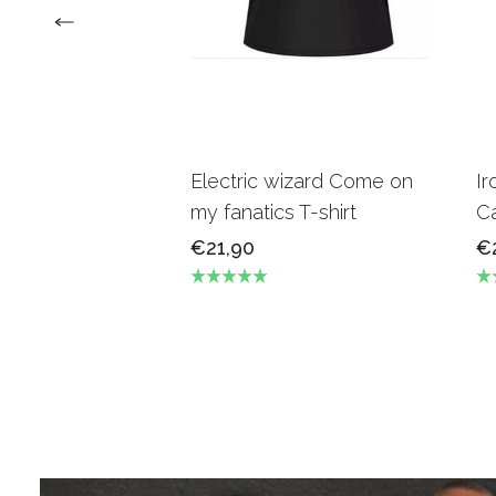
Electric wizard Come on
Ir
my fanatics T-shirt
Ca
€21,90
€