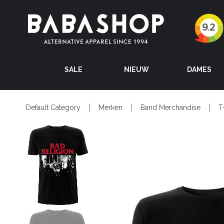
SALE
NIEUW
DAMES
Default Category
Merken
Band Merchandise
T