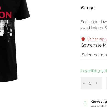
€21,90
Bad religion Liv
zwart katoen. St
Velden zijn v
Gewenste M
Selecteer ma
Levertijd: 3-5
−
+
Gevesti
Al meer dan 