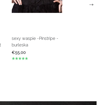
sexy waspie -Pinstripe -
Candy Underbus
t
burleska
Burgundy Burles
€55,00
€69,00