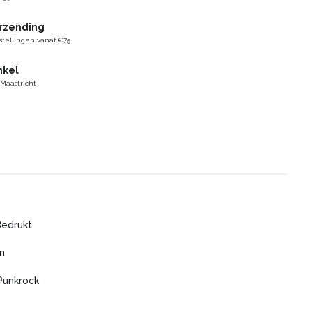
erzending
stellingen vanaf €75
nkel
 Maastricht
Bedrukt
n
Punkrock