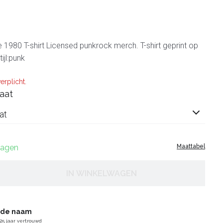
e 1980 T-shirt Licensed punkrock merch. T-shirt geprint op
ijl:punk
erplicht.
aat
at
 dagen
Maattabel
IN WINKELWAGEN
gde naam
25 jaar vertrouwd