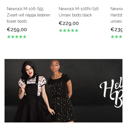
Newrock M-106-S55
Newrock M-106N-S16
Newrock
Zwart-wit nappa lederen
Unisex boots black
Hardstyle
tower boots
unisex
€229,00
€259,00
€239,