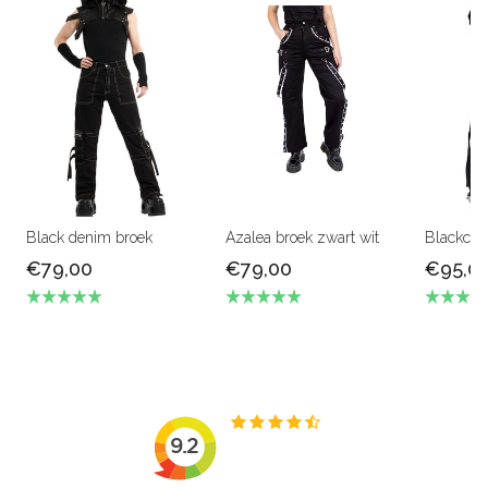
Black denim broek
Azalea broek zwart wit
Blackcha
€79,00
€79,00
€95,0