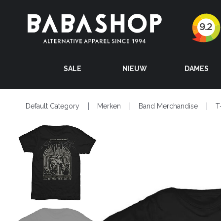
SALE
NIEUW
DAMES
Default Category
Merken
Band Merchandise
T