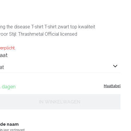
g the disease T-shirt T-shirt zwart top kwaliteit
oor Stijl: Thrashmetal Official licensed
erplicht.
aat
at
14 dagen
Maattabel
IN WINKELWAGEN
gde naam
25 jaar vertrouwd