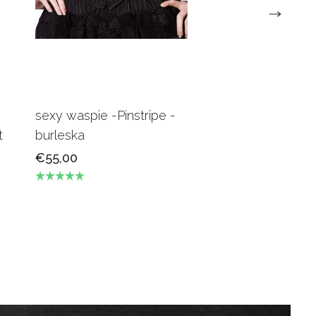
sexy waspie -Pinstripe -
Candy Underbus
t
burleska
Burgundy Burles
€55,00
€69,00