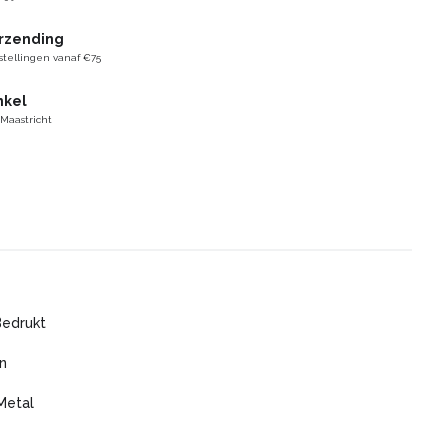
erzending
stellingen vanaf €75
nkel
 Maastricht
Bedrukt
n
Metal