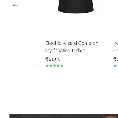
Electric wizard Come on
Ir
my fanatics T-shirt
Ca
€21,90
€