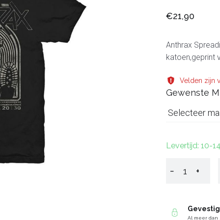
€21,90
Anthrax Spreadin
katoen,geprint v
Velden zijn v
Gewenste M
Selecteer ma
Levertijd: 10-
−
+
Gevesti
Al meer dan 