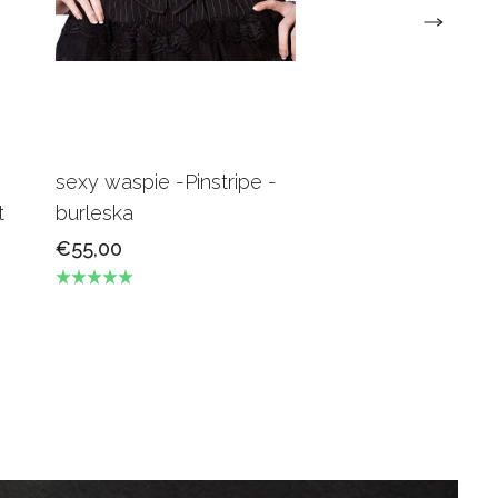
sexy waspie -Pinstripe -
Candy Underbus
t
burleska
Burgundy Burles
€55,00
€69,00