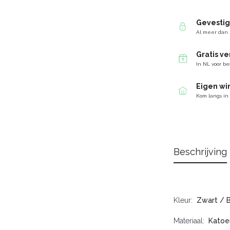
Gevesti
Al meer dan 
Gratis v
In NL voor be
Eigen wi
Kom langs in
Beschrijving
Kleur
Zwart / 
Materiaal
Katoe