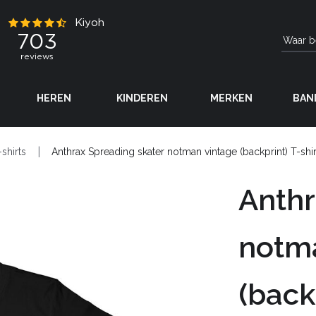
HEREN
KINDEREN
MERKEN
BAN
-shirts
Anthrax Spreading skater notman vintage (backprint) T-shir
Anthr
notm
(back