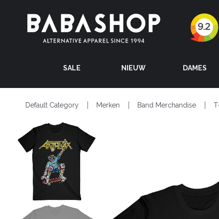
SALE
NIEUW
DAMES
Default Category
Merken
Band Merchandise
T