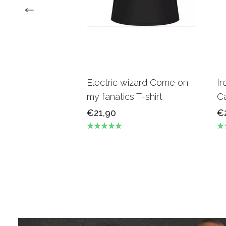
Electric wizard Come on
Ir
my fanatics T-shirt
Ca
€21,90
€