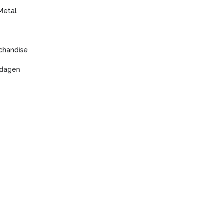
Metal
chandise
 dagen