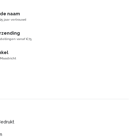
gde naam
25 jaar vertrouwd
erzending
stellingen vanaf €75
nkel
 Maastricht
Bedrukt
n