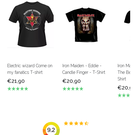
Electric wizard Come on
Iron Maiden - Eddie -
Iron Mai
my fanatics T-shirt
Candle Finger - T-Shirt
The Beas
Shirt
€21,90
€20,90
€20,9