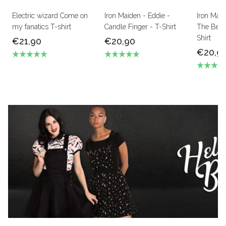
Electric wizard Come on
Iron Maiden - Eddie -
Iron Mai
my fanatics T-shirt
Candle Finger - T-Shirt
The Beas
Shirt
€21,90
€20,90
€20,9