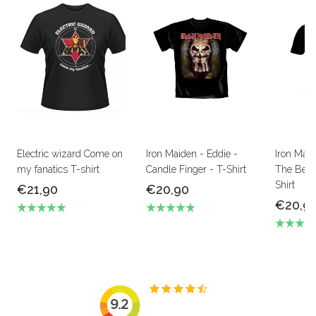
Electric wizard Come on
Iron Maiden - Eddie -
Iron Mai
my fanatics T-shirt
Candle Finger - T-Shirt
The Beas
Shirt
€21,90
€20,90
€20,9