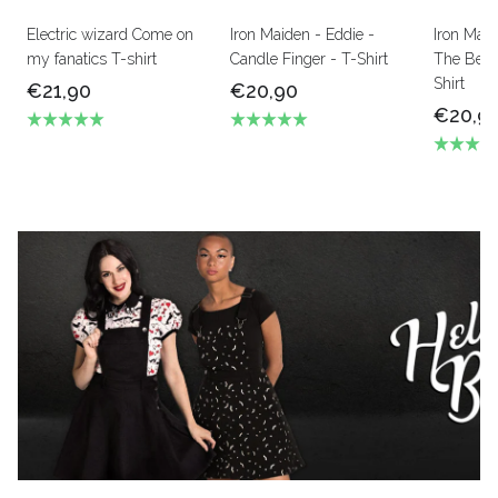
Electric wizard Come on
Iron Maiden - Eddie -
Iron Mai
my fanatics T-shirt
Candle Finger - T-Shirt
The Beas
Shirt
€21,90
€20,90
€20,9