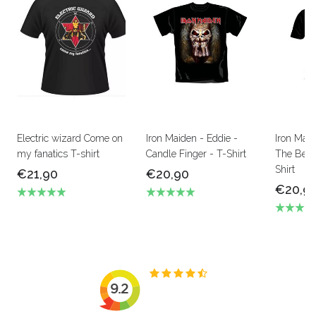
Electric wizard Come on
Iron Maiden - Eddie -
Iron Mai
my fanatics T-shirt
Candle Finger - T-Shirt
The Beas
Shirt
€21,90
€20,90
€20,9