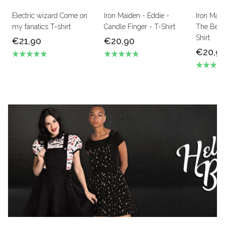
Electric wizard Come on
Iron Maiden - Eddie -
Iron Mai
my fanatics T-shirt
Candle Finger - T-Shirt
The Beas
Shirt
€21,90
€20,90
€20,9