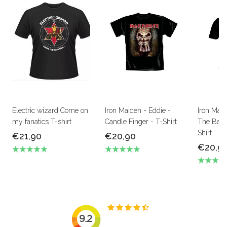
Electric wizard Come on
Iron Maiden - Eddie -
Iron Mai
my fanatics T-shirt
Candle Finger - T-Shirt
The Beas
Shirt
€21,90
€20,90
€20,9