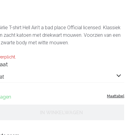
lie T-shirt Hell Ain't a bad place Official licensed. Klassiek
van zacht katoen met driekwart mouwen. Voorzien van een
 zwarte body met witte mouwen.
erplicht.
aat
at
 dagen
Maattabel
IN WINKELWAGEN