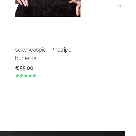
sexy waspie -Pinstripe -
Candy Underbus
t
burleska
Burgundy Burles
€55,00
€69,00