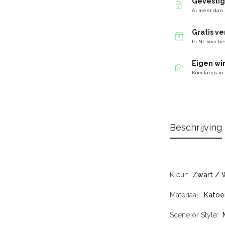
Gevesti
Al meer dan 
Gratis v
In NL voor be
Eigen wi
Kom langs in
Beschrijving
Kleur
Zwart / 
Materiaal
Katoe
Scene or Style