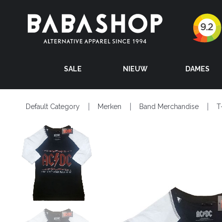
SALE
NIEUW
DAMES
Default Category
Merken
Band Merchandise
T