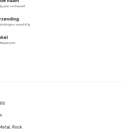
gde naam
25 jaar vertrouwd
erzending
stellingen vanaf €75
nkel
 Maastricht
Wit
n
Metal, Rock