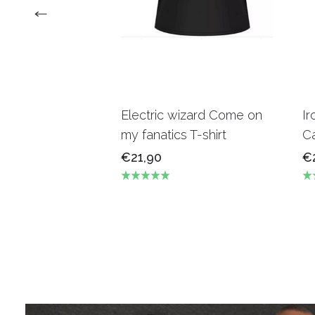
Electric wizard Come on
Ir
my fanatics T-shirt
Ca
€21,90
€