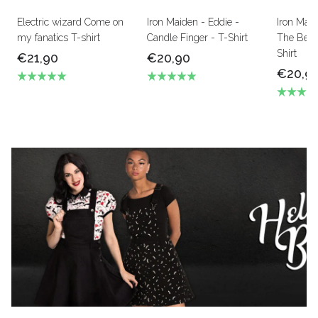
Electric wizard Come on
Iron Maiden - Eddie -
Iron Mai
my fanatics T-shirt
Candle Finger - T-Shirt
The Beas
Shirt
€21,90
€20,90
€20,9