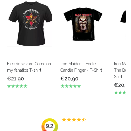
Electric wizard Come on
Iron Maiden - Eddie -
Iron Mai
my fanatics T-shirt
Candle Finger - T-Shirt
The Beas
Shirt
€21,90
€20,90
€20,9